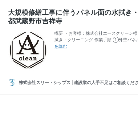
大規模修繕工事に伴うパネル面の水拭き
都武蔵野市吉祥寺
概要 ・お客様：株式会社エースクリーン様
拭き・クリーニング 作業手順 ①外壁パネ
大
を読む
規
模
修
繕
工
株式会社スリー・シップス | 建設業の人手不足はご相談くだ
事
に
伴
う
パ
ネ
ル
面
の