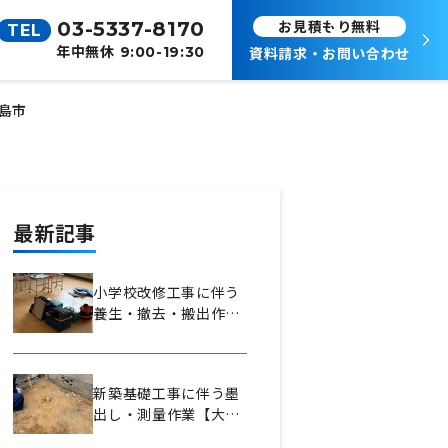
お見積もり無料
03-5337-8170
TEL
年中無休
9:00-19:30
資料請求・お問い合わせ
島市
最新記事
小学校改修工事に伴う
養生・撤去・搬出作業
【藤建設株式会社様】
東京都中野区上鷺宮
新築基礎工事に伴う墨
出し・測量作業【大槻
工務店様】東京都渋谷