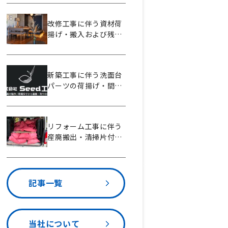
区恵比寿南
改修工事に伴う資材荷
揚げ・搬入および残材
搬出作業【株式会社
Panoma様】東京都新
宿区新宿
新築工事に伴う洗面台
パーツの荷揚げ・間配
り作業【株式会社Seed
工芸様】東京都中央区
新富
リフォーム工事に伴う
産廃搬出・清掃片付け
作業【株式会社Ti-
PROOF様】神奈川県川
崎市幸区大宮町
記事一覧
当社について