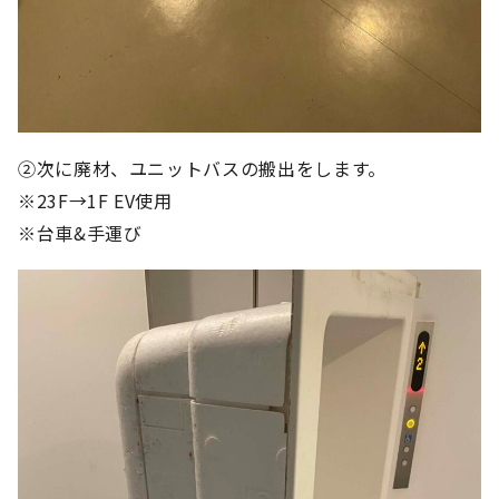
②次に廃材、ユニットバスの搬出をします。
※23F→1F EV使用
※台車&手運び