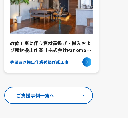
改修工事に伴う資材荷揚げ・搬入およ
び残材搬出作業【株式会社Panoma
様】東京都新宿区新宿
手間請け
搬出作業
荷揚げ
雑工事
ご支援事例一覧へ